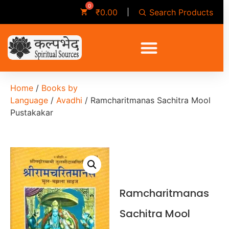
Search Products
₹
0.00
Home
/
Books by
Language
/
Avadhi
/ Ramcharitmanas Sachitra Mool
Pustakakar
Ramcharitmanas
Sachitra Mool