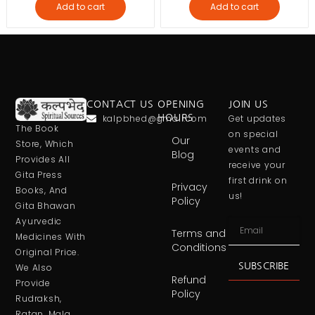
Add to cart
Add to cart
CONTACT US
OPENING
JOIN US
kalpbhed@gmail.com
HOURS
Get updates
The Book
on special
Our
Store, Which
events and
Blog
Provides All
receive your
Gita Press
first drink on
Privacy
Books, And
us!
Policy
Gita Bhawan
Ayurvedic
Terms and
Medicines With
Conditions
Original Price.
SUBSCRIBE
We Also
Refund
Provide
Policy
Rudraksh,
Ratan, Mala,