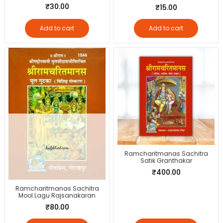
₹
30.00
₹
15.00
Add to cart
Add to cart
Ramcharitmanas Sachitra
Satik Granthakar
₹
400.00
Ramcharitmanas Sachitra
Mool Lagu Rajsanakaran
₹
80.00