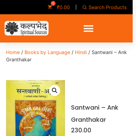
Search Products
₹
0.00
Home
/
Books by Language
/
Hindi
/ Santwani – Ank
Granthakar
Santwani – Ank
Granthakar
230.00