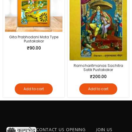
Gita Prabhodani Mota Type
Pustakakar
₹
90.00
Ramcharitmanas Sachitra
Satik Pustakakar
₹
200.00
Add to cart
Add to cart
CONTACT US
OPENING
JOIN US