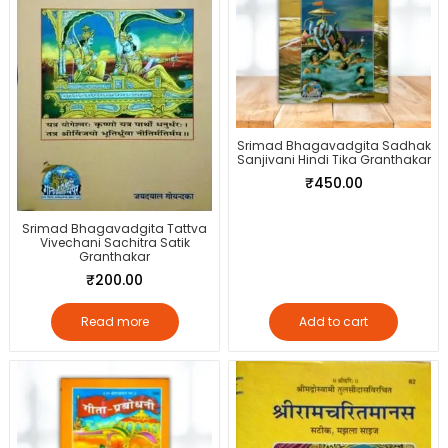
Srimad Bhagavadgita Sadhak
Sanjivani Hindi Tika Granthakar
₹
450.00
Srimad Bhagavadgita Tattva
Vivechani Sachitra Satik
Granthakar
₹
200.00
Read more
Add to cart