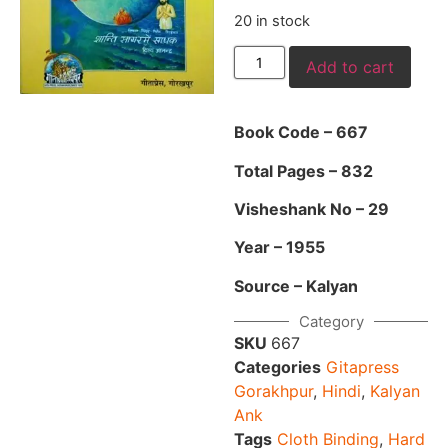
20 in stock
Add to cart
Book Code – 667
Total Pages – 832
Visheshank No – 29
Year – 1955
Source – Kalyan
Category
SKU
667
Categories
Gitapress
Gorakhpur
,
Hindi
,
Kalyan
Ank
Tags
Cloth Binding
,
Hard