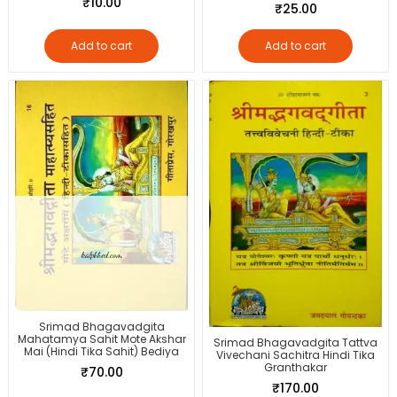
₹
10.00
₹
25.00
Add to cart
Add to cart
Srimad Bhagavadgita
Mahatamya Sahit Mote Akshar
Srimad Bhagavadgita Tattva
Mai (Hindi Tika Sahit) Bediya
Vivechani Sachitra Hindi Tika
Granthakar
₹
70.00
₹
170.00