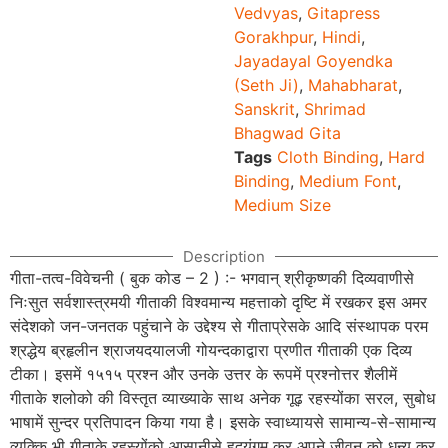
Vedvyas
,
Gitapress
Gorakhpur
,
Hindi
,
Jayadayal Goyendka
(Seth Ji)
,
Mahabharat
,
Sanskrit
,
Shrimad
Bhagwad Gita
Tags
Cloth Binding
,
Hard
Binding
,
Medium Font
,
Medium Size
Description
गीता-तत्व-विवेचनी ( बुक कोड – 2 ) :- भगवान् श्रीकृष्णकी दिव्यवाणीसे
निःसुत सर्वशास्त्रमयी गीताकी विश्वमान्य महत्ताको दृष्टि में रखकर इस अमर
संदेशको जन-जनतक पहुंचाने के उद्देश्य से गीताप्रेसके आदि संस्थापक परम
श्रद्धेय ब्रहृलीन श्राजयदयालजी गोयन्दकाद्वारा प्रणीत गीताकी एक दिव्य
टीका। इसमें १५१५ प्रश्न और उनके उत्तर के रूपमें प्रश्नोत्तर शैलीमें
गीताके शलोको की विस्तृत व्याख्याके साथ अनेक गूढ़ रहस्योंका सरल, सुबोध
भाषामें सुन्दर प्रतिपादन किया गया है। इसके स्वाध्यायसे सामान्य-से-सामान्य
व्यक्कि भी गीताके रहस्योंको आसानीसे हदयंगम कर अपने जीवन को धन्य कर