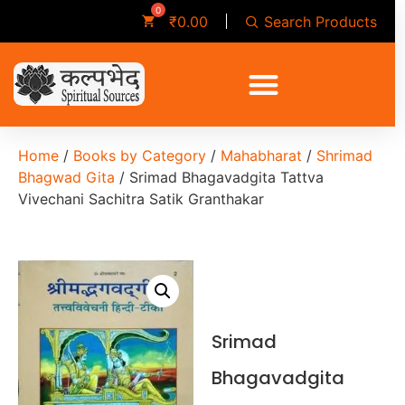
Search Products
₹
0.00
Home
/
Books by Category
/
Mahabharat
/
Shrimad
Bhagwad Gita
/ Srimad Bhagavadgita Tattva
Vivechani Sachitra Satik Granthakar
Srimad
Bhagavadgita