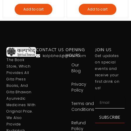
Add to cart
Add to cart
CONTACT US
OPENING
JOIN US
kalpbhed@gmail.com
HOURS
Get updates
The Book
on special
Our
Store, Which
events and
Blog
Provides All
receive your
Gita Press
first drink on
Privacy
Books, And
us!
Policy
Gita Bhawan
Ayurvedic
Terms and
Medicines With
Conditions
Original Price.
SUBSCRIBE
We Also
Refund
Provide
Policy
Rudraksh,