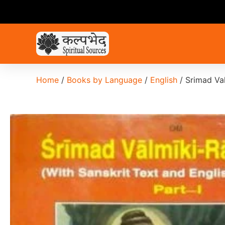
Home
/
Books by Language
/
English
/ Srimad Val