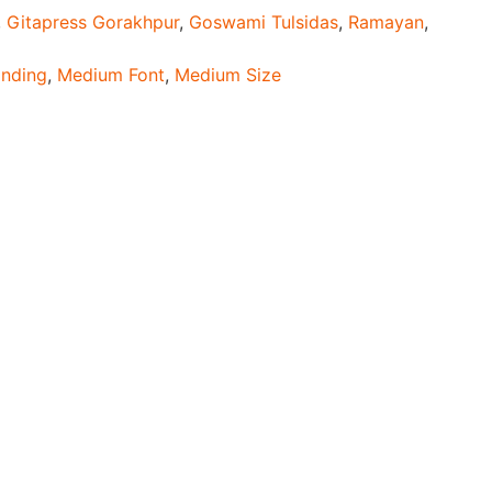
,
Gitapress Gorakhpur
,
Goswami Tulsidas
,
Ramayan
,
inding
,
Medium Font
,
Medium Size