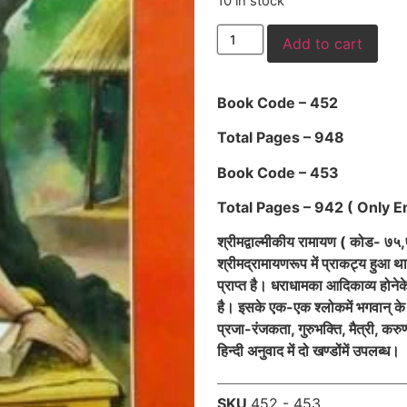
10 in stock
Add to cart
Book Code – 452
Total Pages – 948
Book Code – 453
Total Pages – 942 ( Only En
श्रीमद्वाल्मीकीय रामायण ( कोड- ७५,७६ )
श्रीमद्रामायणरूप में प्राकट्य हुआ थ
प्राप्त है। धराधामका आदिकाव्य होने
है। इसके
एक-एक श्लोकमें भगवान् के दिव
प्रजा-रंजकता, गुरुभक्ति, मैत्री, कर
हिन्दी अनुवाद में दो खण्डोंमें उपलब्ध।
SKU
452 - 453