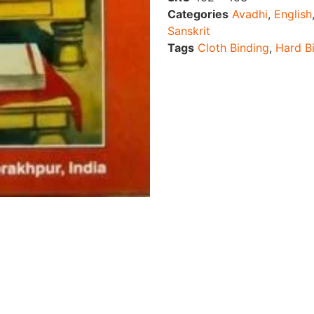
Categories
Avadhi
,
English
Sanskrit
Tags
Cloth Binding
,
Hard B