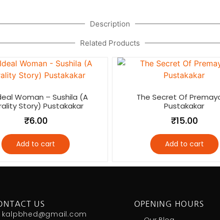
Description
Related Products
deal Woman – Sushila (A
The Secret Of Premay
ality Story) Pustakakar
Pustakakar
₹
6.00
₹
15.00
Add to cart
Add to cart
ONTACT US
OPENING HOURS
kalpbhed@gmail.com