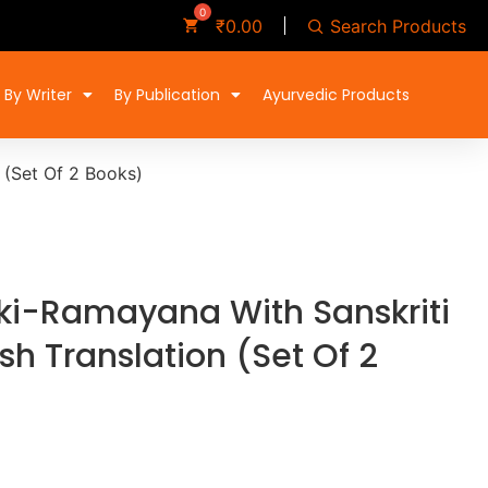
Search Products
₹
0.00
By Writer
By Publication
Ayurvedic Products
 (Set Of 2 Books)
ki-Ramayana With Sanskriti
sh Translation (Set Of 2