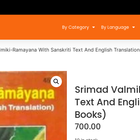
By Category
By Language
miki-Ramayana With Sanskriti Text And English Translation
Srimad Valmi
Text And Engli
Books)
700.00