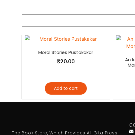
Moral Stories Pustakakar
An I
₹
20.00
Mor
Add to cart
C
The Book Store, Which Provides All Gita Press