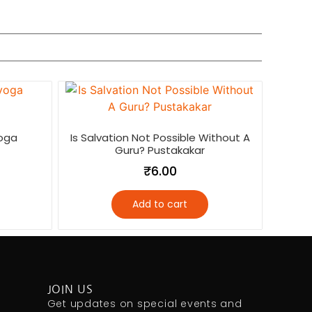
oga
Is Salvation Not Possible Without A
Guru? Pustakakar
₹
6.00
Add to cart
JOIN US
Get updates on special events and