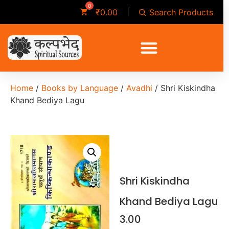
Search Products
₹
0.00
Home
/
Books by Language
/
Avadhi
/ Shri Kiskindha
Khand Bediya Lagu
Shri Kiskindha
Khand Bediya Lagu
3.00