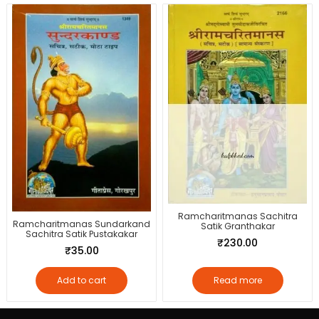
Ramcharitmanas Sachitra
Ramcharitmanas Sundarkand
Satik Granthakar
Sachitra Satik Pustakakar
₹
230.00
₹
35.00
Add to cart
Read more