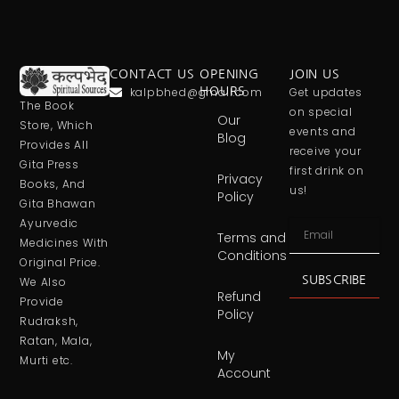
CONTACT US
OPENING
JOIN US
kalpbhed@gmail.com
HOURS
Get updates
The Book
on special
Our
Store, Which
events and
Blog
Provides All
receive your
Gita Press
first drink on
Privacy
Books, And
us!
Policy
Gita Bhawan
Ayurvedic
Terms and
Medicines With
Conditions
Original Price.
SUBSCRIBE
We Also
Refund
Provide
Policy
Rudraksh,
Ratan, Mala,
My
Murti etc.
Account