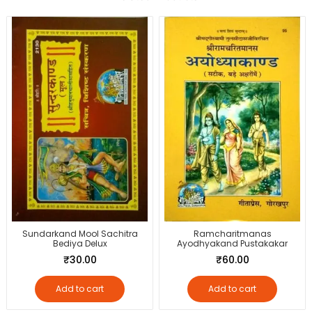
Sundarkand Mool Sachitra
Ramcharitmanas
Bediya Delux
Ayodhyakand Pustakakar
₹
30.00
₹
60.00
Add to cart
Add to cart