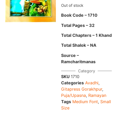
Out of stock
Book Code – 1710
Total Pages – 32
Total Chapters – 1 Khand
Total Shalok – NA
Source –
Ramcharitmanas
Category
SKU
1710
Categories
Avadhi
,
Gitapress Gorakhpur
,
Puja/Upasna
,
Ramayan
Tags
Medium Font
,
Small
Size